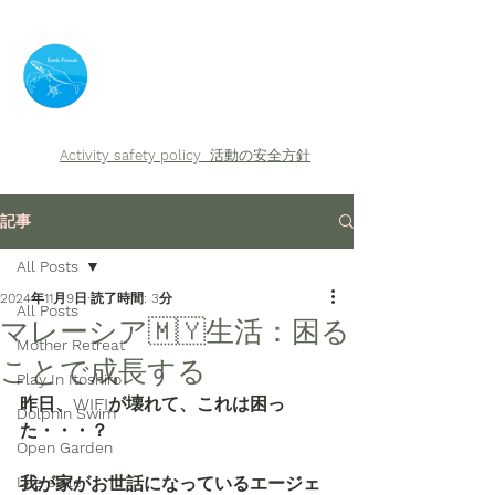
​Earth Friends
Activity safety policy
活動の安全方針
記事
All Posts
2024年11月9日
読了時間: 3分
All Posts
マレーシア🇲🇾生活：困る
Mother Retreat
ことで成長する
Play In Itoshiro
昨日、WIFIが壊れて、これは困っ
Dolphin Swim
た・・・？
Open Garden
Life style
我が家がお世話になっているエージェ