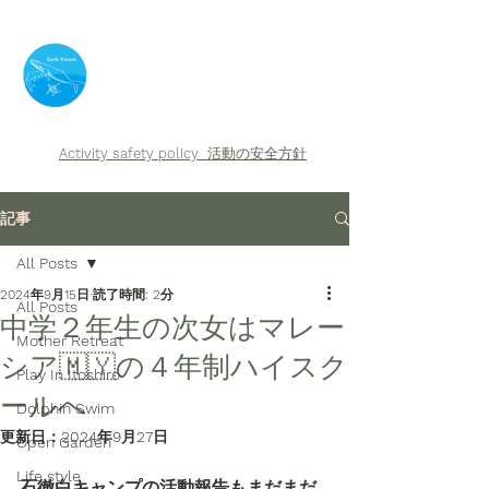
​Earth Friends
Activity safety policy
活動の安全方針
記事
All Posts
2024年9月15日
読了時間: 2分
All Posts
中学２年生の次女はマレー
Mother Retreat
シア🇲🇾の４年制ハイスク
Play In Itoshiro
ールへ
Dolphin Swim
更新日：
2024年9月27日
Open Garden
Life style
石徹白キャンプの活動報告もまだまだ