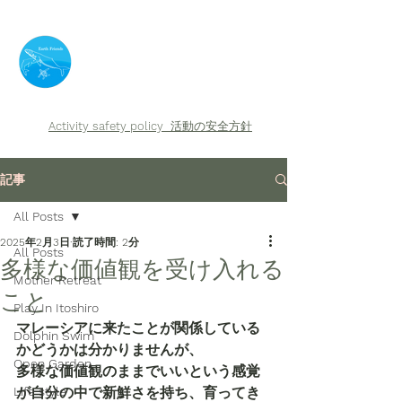
​Earth Friends
Activity safety policy
活動の安全方針
記事
All Posts
2025年2月3日
読了時間: 2分
All Posts
多様な価値観を受け入れる
Mother Retreat
こと
Play In Itoshiro
マレーシアに来たことが関係している
Dolphin Swim
かどうかは分かりませんが、
Open Garden
多様な価値観のままでいいという感覚
Life style
が自分の中で新鮮さを持ち、育ってき