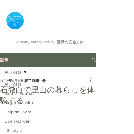
​Earth Friends
Activity safety policy
活動の安全方針
記事
All Posts
2023年6月11日
読了時間: 1分
All Posts
石徹白で里山の暮らしを体
Mother Retreat
験する
Play In Itoshiro
Dolphin Swim
Open Garden
Life style