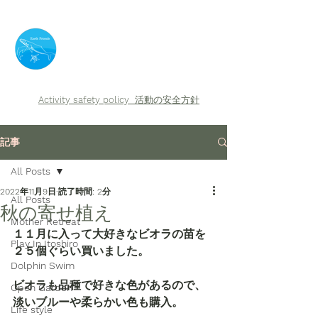
​Earth Friends
Activity safety policy
活動の安全方針
記事
All Posts
2022年11月9日
読了時間: 2分
All Posts
秋の寄せ植え
Mother Retreat
１１月に入って大好きなビオラの苗を
Play In Itoshiro
２５個ぐらい買いました。
Dolphin Swim
ビオラも品種で好きな色があるので、
Open Garden
淡いブルーや柔らかい色も購入。
Life style