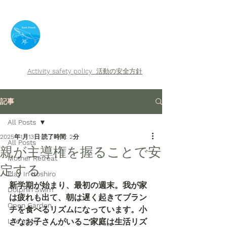
​Earth Friends
Activity safety policy
活動の安全方針
記事
All Posts
2025年1月13日
読了時間: 2分
All Posts
親が主導権を握ることで安
Mother Retreat
定する
Play In Itoshiro
新学期が始まり、最初の週末。我が家
Dolphin Swim
は疲れも出て、朝は遅く起きてブラン
Open Garden
チを食べるリズムになっています。小
Life style
さなお子さんがいるご家庭は生活リズ