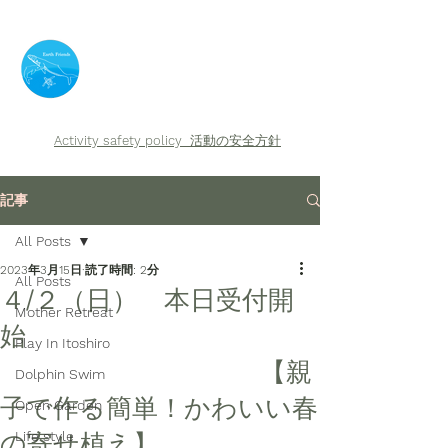
​Earth Friends
Activity safety policy
活動の安全方針
記事
All Posts
2023年3月15日
読了時間: 2分
All Posts
４/２（日） 本日受付開
Mother Retreat
始
Play In Itoshiro
【親
Dolphin Swim
子で作る簡単！かわいい春
Open Garden
の寄せ植え】
Life style