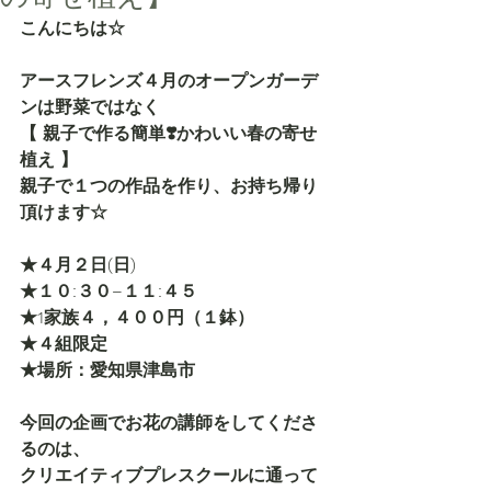
こんにちは☆
アースフレンズ４月のオープンガーデ
ンは野菜ではなく
【 親子で作る簡単❣️かわいい春の寄せ
植え 】
親子で１つの作品を作り、お持ち帰り
頂けます☆
★４月２日(日) 
★１０:３０−１１:４５
★1家族４，４００円（１鉢）
★４組限定
★場所：愛知県津島市
今回の企画でお花の講師をしてくださ
るのは、
クリエイティブプレスクールに通って