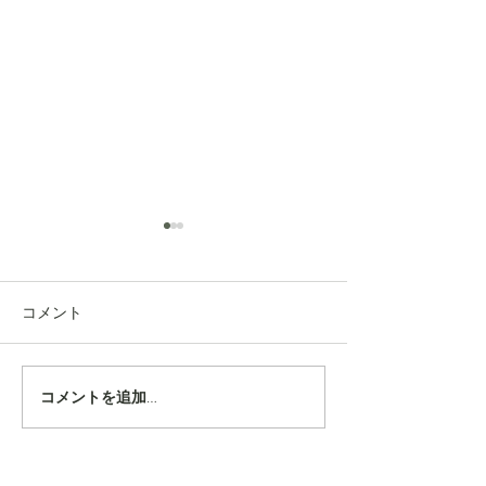
コメント
ファーマー（農夫）のフ
６月に植えた茶
コメントを追加…
ァッション
の収穫
０月は「ガーデ
日」