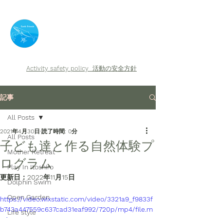
​Earth Friends
Activity safety policy
活動の安全方針
記事
All Posts
2021年4月30日
読了時間: 0分
All Posts
子ども達と作る自然体験プ
Mother Retreat
ログラム
Play In Itoshiro
更新日：
2022年11月15日
Dolphin Swim
Open Garden
https://video.wixstatic.com/video/3321a9_f9833f
b743a447559c637cad31eaf992/720p/mp4/file.m
Life style