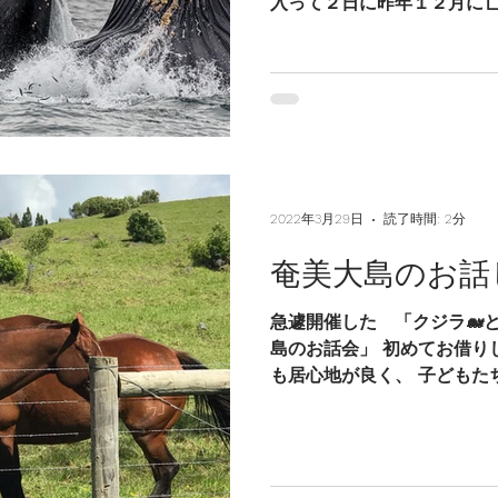
入って２日に昨年１２月に
り、 久しぶりに親族揃って
思い出しながら命を感じる時
ような季節は...
2022年3月29日
読了時間: 2分
奄美大島のお話
急遽開催した 「クジラ🐋
島のお話会」 初めてお借り
も居心地が良く、 子どもた
しくお話し会を終えることが
いた皆さんありがとうございま