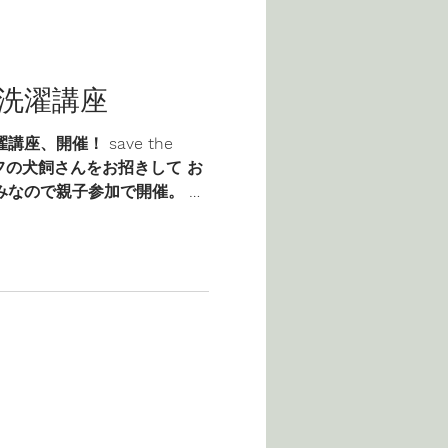
洗濯講座
座、開催！ save the
ッフの犬飼さんをお招きして お
みなので親子参加で開催。 我
みの自由研究のテーマにす
ました。...