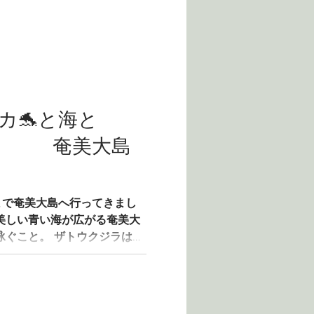
カ🐬と海と
美大島
まで奄美大島へ行ってきまし
美しい青い海が広がる奄美大
泳ぐこと。 ザトウクジラはと
ます。 その歌は北半球と南