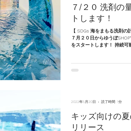
７/２０ 洗剤
トします！
【 SDGs 海をまもる洗剤
７月２０日からゆうぼSHO
をスタートします！ 持続可
ョンとして今年スタートしたプロ
Ocean」 このプロジェクト
2022年5月20日
読了時間: 1分
キッズ向けの夏
リリース