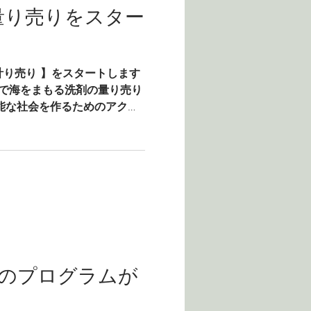
の量り売りをスター
の計り売り 】をスタートします
Pで海をまもる洗剤の量り売り
能な社会を作るためのアクシ
ジェクト 「Save The
の存在を知って、...
のプログラムが