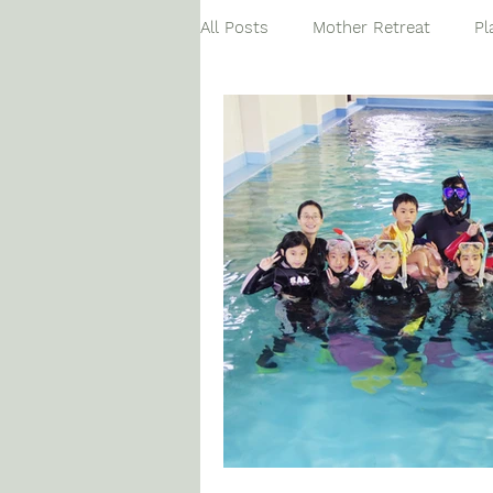
All Posts
Mother Retreat
Pl