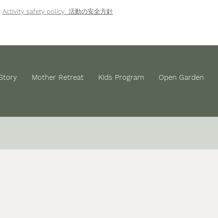
Activity safety policy
活動の安全方針
Story
Mother Retreat
Kids Program
Open Garden