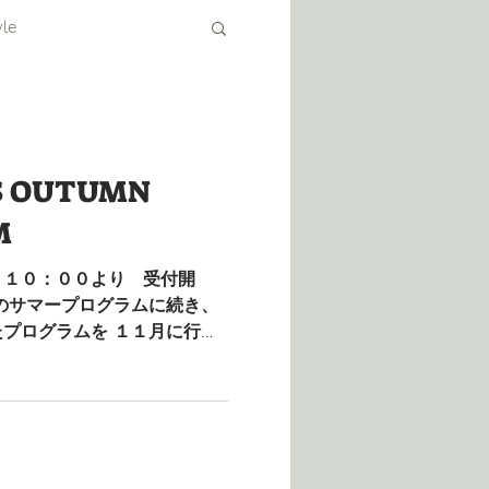
yle
 OUTUMN
M
 １０：００より 受付開
のサマープログラムに続き、
プログラムを １１月に行う
スフレンズのプログラムは少
..