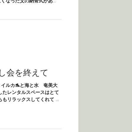
亡くなった父の納骨式があ
父を偲び 父の亡くなる瞬間を
間がつづいています。 今の
し会を終えて
とイルカ🐬と海と水 奄美大
したレンタルスペースはとて
ちもリラックスしてくれて 楽
できました。 お越しいただ
した。...