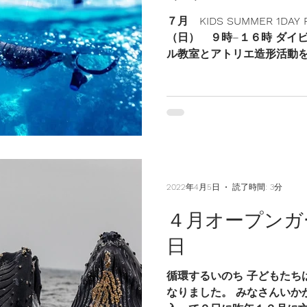
７月 KIDS SUMMER 1DA
（日） ９時−１６時 ダイ
ル教室とアトリエ造形活動
１日のプログラムです。ア
さえが同行します！ 対象は小
2022年4月5日
読了時間: 3分
４月オープンガ
日
循環するいのち 子どもたち
なりました。 みなさんいか