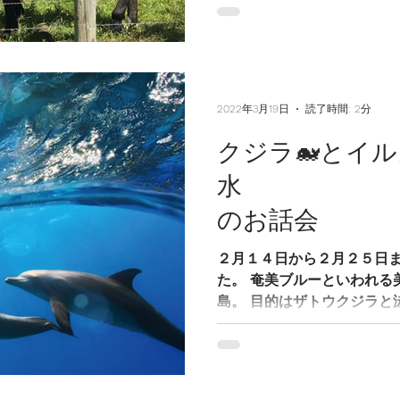
2022年3月19日
読了時間: 2分
クジラ🐋とイル
水 奄
のお話会
２月１４日から２月２５日
た。 奄美ブルーといわれる
島。 目的はザトウクジラと
てもミステリアスで歌を歌い
半球で異なりますが、...